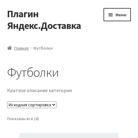
Плагин
Перейти
Перейти
Меню
к
к
Яндекс.Доставка
навигации
содержимому
Главная
Главная
Футболки
Блог
Футболки
Корзина
Магазин
Краткое описание категории
Мой аккаунт
Показаны все (4)
Оформление заказа